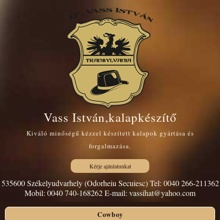
Vass István,kalapkészítő
Kiváló minőségű kézzel készített kalapok gyártása és
forgalmazása.
Kérje ajánlatunkat
535600 Székelyudvarhely (Odorheiu Secuiesc) Tel: 0040 266-211362
Mobil: 0040 740-168262 E-mail: vassihat@yahoo.com
Cowboy