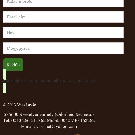
Köszönjük hamarosan emailt kap az ajánlatunkal.
© 2013 Vass István
535600 Székelyudvarhely (Odorheiu Secuiesc)
Tel: 0040 266-211362 Mobil: 0040 740-168262
E-mail: vassihat@yahoo.com